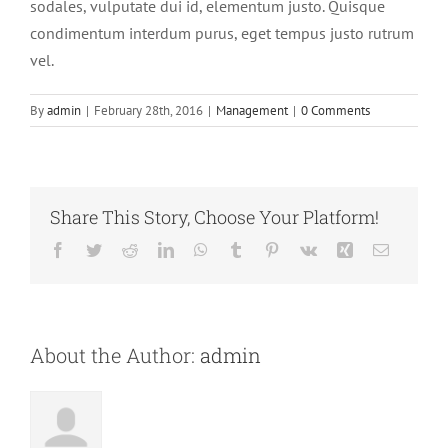
sodales, vulputate dui id, elementum justo. Quisque
condimentum interdum purus, eget tempus justo rutrum
vel.
By
admin
|
February 28th, 2016
|
Management
|
0 Comments
Share This Story, Choose Your Platform!
Facebook
Twitter
Reddit
LinkedIn
WhatsApp
Tumblr
Pinterest
Vk
Xing
Email
About the Author:
admin